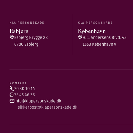
KLA PERSONSKADE
KLA PERSONSKADE
Esbjerg
København
Esbjerg Brygge 28
H.C. Andersens Blvd. 45
6700 Esbjerg
1553 København V
KONTAKT
70 30 10 14
75 45 46 36
info@klapersonskade.dk
sikkerpost@klapersonskade.dk