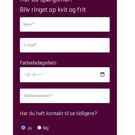
Bliv ringet op kvit og frit
Fødselsdagsdato
Har du haft kontakt til os tidligere?
Ja
Nej