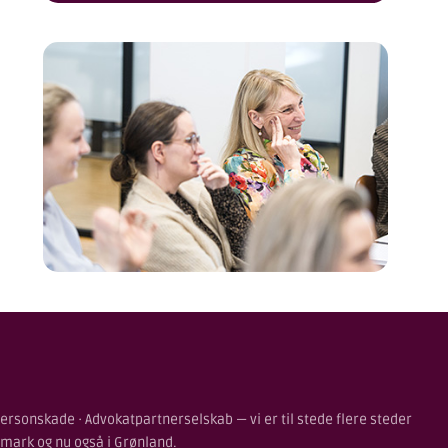
ersonskade · Advokatpartnerselskab — vi er til stede flere steder
nmark og nu også i Grønland.