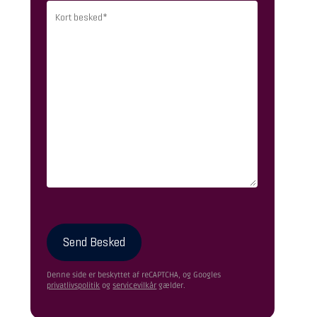
Please leave this field empty.
Denne side er beskyttet af reCAPTCHA, og Googles
privatlivspolitik
og
servicevilkår
gælder.