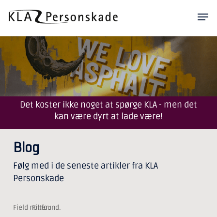
Skip
Men
to
main
content
Det koster ikke noget at spørge KLA - men det
kan være dyrt at lade være!
Blog
Følg med i de seneste artikler fra KLA
Personskade
Field not found.
Filter: