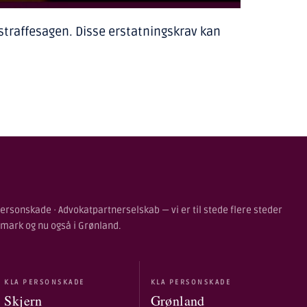
d straffesagen. Disse erstatningskrav kan
ersonskade · Advokatpartnerselskab — vi er til stede flere steder
nmark og nu også i Grønland.
KLA PERSONSKADE
KLA PERSONSKADE
Skjern
Grønland