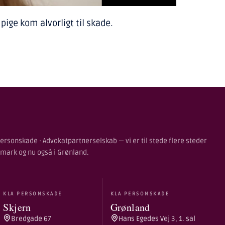
ige kom alvorligt til skade.
ersonskade · Advokatpartnerselskab — vi er til stede flere steder
nmark og nu også i Grønland.
KLA PERSONSKADE
KLA PERSONSKADE
Skjern
Grønland
Bredgade 67
Hans Egedes Vej 3, 1. sal