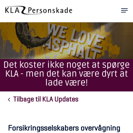
Skip
Men
to
main
content
Det koster ikke noget at spørge
KLA - men det kan være dyrt at
lade være!
Tilbage til KLA Updates
Forsikringsselskabers overvågning