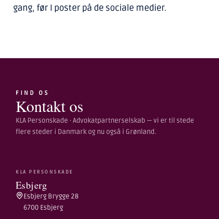
gang, før I poster på de sociale medier.
FIND OS
Kontakt os
KLA Personskade · Advokatpartnerselskab — vi er til stede
flere steder i Danmark og nu også i Grønland.
KLA PERSONSKADE
Esbjerg
Esbjerg Brygge 28
6700 Esbjerg