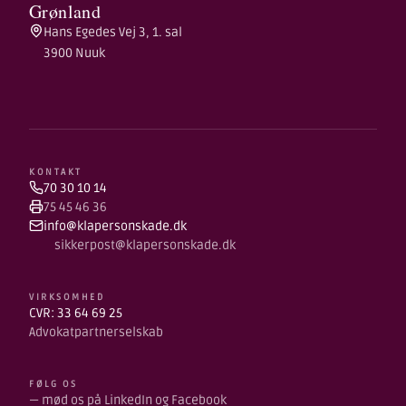
Grønland
Hans Egedes Vej 3, 1. sal
3900 Nuuk
KONTAKT
70 30 10 14
75 45 46 36
info@klapersonskade.dk
sikkerpost@klapersonskade.dk
VIRKSOMHED
CVR: 33 64 69 25
Advokatpartnerselskab
FØLG OS
— mød os på LinkedIn og Facebook