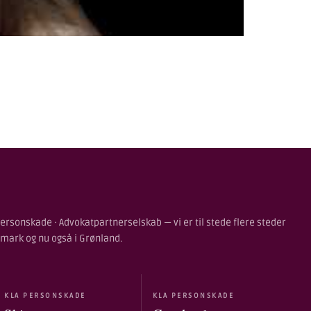
ersonskade · Advokatpartnerselskab — vi er til stede flere steder
nmark og nu også i Grønland.
KLA PERSONSKADE
KLA PERSONSKADE