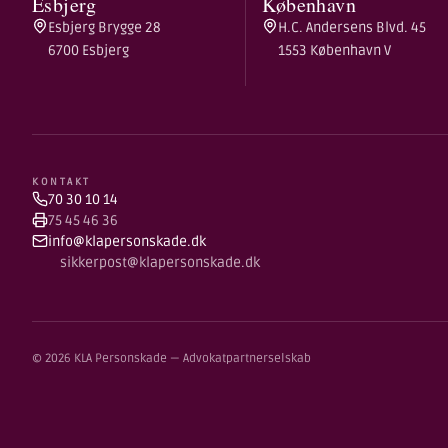
Esbjerg
København
Esbjerg Brygge 28
H.C. Andersens Blvd. 45
6700 Esbjerg
1553 København V
KONTAKT
70 30 10 14
75 45 46 36
info@klapersonskade.dk
sikkerpost@klapersonskade.dk
© 2026 KLA Personskade — Advokatpartnerselskab