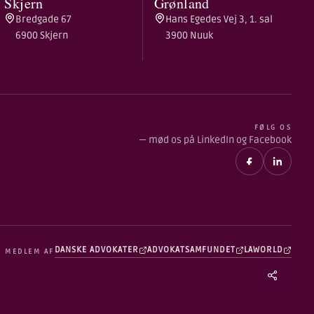
Skjern
Grønland
Bredgade 67
Hans Egedes Vej 3, 1. sal
6900 Skjern
3900 Nuuk
FØLG OS
— mød os på LinkedIn og Facebook
DANSKE ADVOKATER
ADVOKATSAMFUNDET
LAWORLD
MEDLEM AF
Share