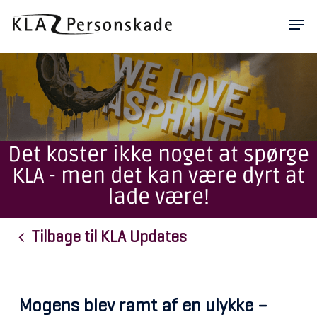
Skip
Men
to
main
content
Det koster ikke noget at spørge
KLA - men det kan være dyrt at
lade være!
Tilbage til KLA Updates
Mogens blev ramt af en ulykke –