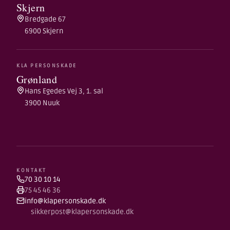
Skjern
Bredgade 67
6900 Skjern
KLA PERSONSKADE
Grønland
Hans Egedes Vej 3, 1. sal
3900 Nuuk
KONTAKT
70 30 10 14
75 45 46 36
info@klapersonskade.dk
sikkerpost@klapersonskade.dk