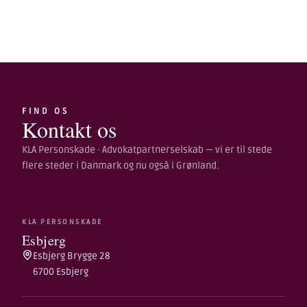
FIND OS
Kontakt os
KLA Personskade · Advokatpartnerselskab — vi er til stede
flere steder i Danmark og nu også i Grønland.
KLA PERSONSKADE
Esbjerg
Esbjerg Brygge 28
6700 Esbjerg