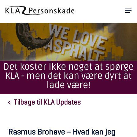
Skip
Men
to
main
content
Det koster ikke noget at spørge
KLA - men det kan være dyrt at
lade være!
Tilbage til KLA Updates
Rasmus Brohave – Hvad kan jeg