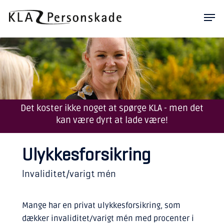
Skip
Men
to
main
content
Det koster ikke noget at spørge KLA - men det
kan være dyrt at lade være!
Ulykkesforsikring
Invaliditet/varigt mén
Mange har en privat ulykkesforsikring, som
dækker invaliditet/varigt mén med procenter i