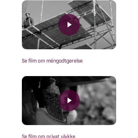
Play Video
Se film om méngodtgørelse
Play Video
Play Video
Se film om privat ulykke