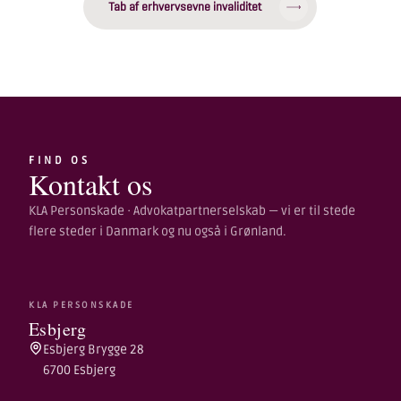
Tab af erhvervsevne invaliditet
FIND OS
Kontakt os
KLA Personskade · Advokatpartnerselskab — vi er til stede
flere steder i Danmark og nu også i Grønland.
KLA PERSONSKADE
Esbjerg
Esbjerg Brygge 28
6700 Esbjerg