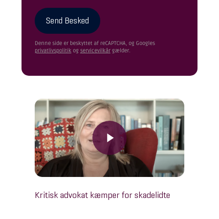
Please leave this field empty.
Denne side er beskyttet af reCAPTCHA, og Googles
privatlivspolitik
og
servicevilkår
gælder.
Play Video
Play Video
Kritisk advokat kæmper for skadelidte
Play Video