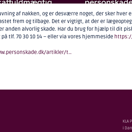
vning af nakken, og er desværre noget, der sker hver e
astet frem og tilbage. Det er vigtigt, at der er lægeopte
ller anden alvorlig skade. Har du brug for hjælp til dit 
 på tlf. 70 30 10 14 – eller via vores hjemmeside
https:
w.personskade.dk/artikler/t…
KLA P
i Da