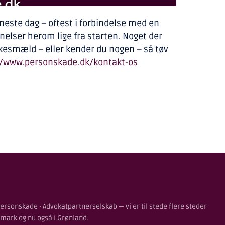
neste dag – oftest i forbindelse med en
gnelser herom lige fra starten. Noget der
piskesmæld – eller kender du nogen – så tøv
//www.personskade.dk/kontakt-os
ersonskade · Advokatpartnerselskab — vi er til stede flere steder
nmark og nu også i Grønland.