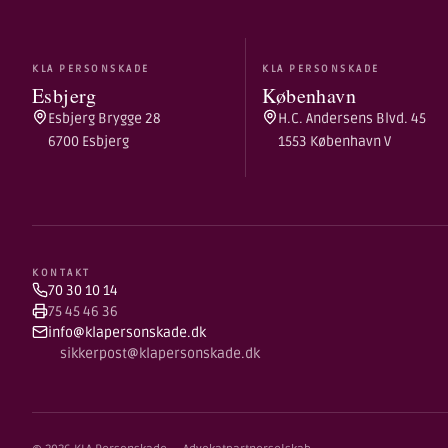
KLA PERSONSKADE
KLA PERSONSKADE
Esbjerg
København
Esbjerg Brygge 28
H.C. Andersens Blvd. 45
6700 Esbjerg
1553 København V
KONTAKT
70 30 10 14
75 45 46 36
info@klapersonskade.dk
sikkerpost@klapersonskade.dk