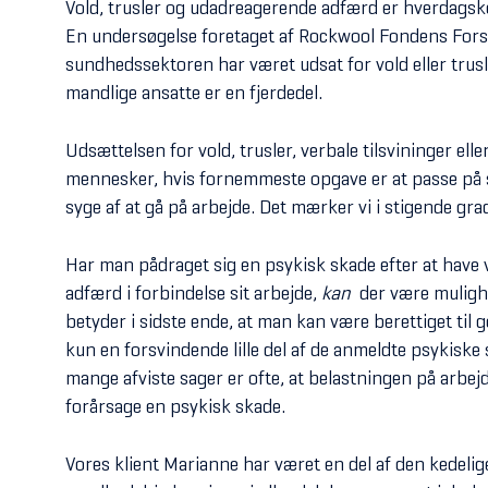
Vold, trusler og udadreagerende adfærd er hverdagsk
En undersøgelse foretaget af Rockwool Fondens Forsk
sundhedssektoren har været udsat for vold eller trusle
mandlige ansatte er en fjerdedel.
Udsættelsen for vold, trusler, verbale tilsvininger 
mennesker, hvis fornemmeste opgave er at passe på sa
syge af at gå på arbejde. Det mærker vi i stigende gra
Har man pådraget sig en psykisk skade efter at have 
adfærd i forbindelse sit arbejde,
kan
der være muligh
betyder i sidste ende, at man kan være berettiget til 
kun en forsvindende lille del af de anmeldte psykiske
mange afviste sager er ofte, at belastningen på arbejd
forårsage en psykisk skade.
Vores klient Marianne har været en del af den kedelig