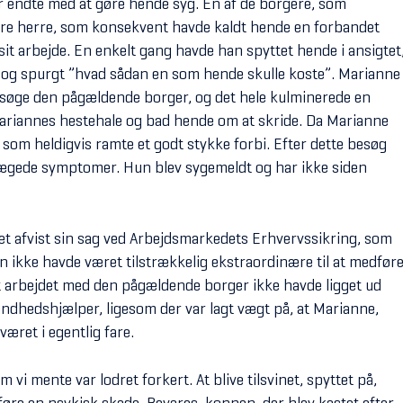
 endte med at gøre hende syg. Én af de borgere, som
dre herre, som konsekvent havde kaldt hende en forbandet
sit arbejde. En enkelt gang havde han spyttet hende i ansigtet
g spurgt ”hvad sådan en som hende skulle koste”. Marianne
besøge den pågældende borger, og det hele kulminerede en
ariannes hestehale og bad hende om at skride. Da Marianne
som heldigvis ramte et godt stykke forbi. Efter dette besøg
rægede symptomer. Hun blev sygemeldt og har ikke siden
et afvist sin sag ved Arbejdsmarkedets Erhvervssikring, som
 ikke havde været tilstrækkelig ekstraordinære til at medfør
at arbejdet med den pågældende borger ikke havde ligget ud
ndhedshjælper, ligesom der var lagt vægt på, at Marianne,
været i egentlig fare.
vi mente var lodret forkert. At blive tilsvinet, spyttet på,
dføre en psykisk skade. Bevares, koppen, der blev kastet efter