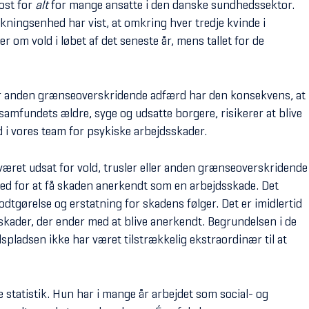
ost for
alt
for mange ansatte i den danske sundhedssektor.
ningsenhed har vist, at omkring hver tredje kvinde i
r om vold i løbet af det seneste år, mens tallet for de
eller anden grænseoverskridende adfærd har den konsekvens, at
mfundets ældre, syge og udsatte borgere, risikerer at blive
d i vores team for psykiske arbejdsskader.
været udsat for vold, trusler eller anden grænseoverskridende
ed for at få skaden anerkendt som en arbejdsskade. Det
godtgørelse og erstatning for skadens følger. Det er imidlertid
 skader, der ender med at blive anerkendt. Begrundelsen i de
spladsen ikke har været tilstrækkelig ekstraordinær til at
e statistik. Hun har i mange år arbejdet som social- og