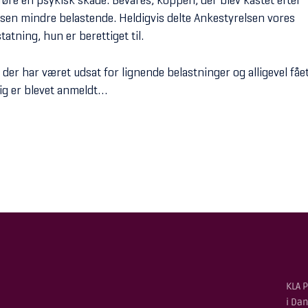
sen mindre belastende. Heldigvis delte Ankestyrelsen vores
atning, hun er berettiget til.
der har været udsat for lignende belastninger og alligevel fåe
drig er blevet anmeldt…
KLA P
i Da