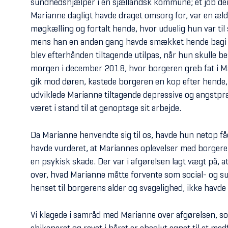
sundhedshjælper i en sjællandsk kommune; et job der
Marianne dagligt havde draget omsorg for, var en æl
møgkælling og fortalt hende, hvor uduelig hun var til 
mens han en anden gang havde smækket hende bagi o
blev efterhånden tiltagende utilpas, når hun skulle 
morgen i december 2018, hvor borgeren greb fat i M
gik mod døren, kastede borgeren en kop efter hende, 
udviklede Marianne tiltagende depressive og angstp
været i stand til at genoptage sit arbejde.
Da Marianne henvendte sig til os, havde hun netop få
havde vurderet, at Mariannes oplevelser med borgeren
en psykisk skade. Der var i afgørelsen lagt vægt på, 
over, hvad Marianne måtte forvente som social- og su
henset til borgerens alder og svagelighed, ikke havde 
Vi klagede i samråd med Marianne over afgørelsen, som 
chikaneret og revet i håret er absolut egnet til at me