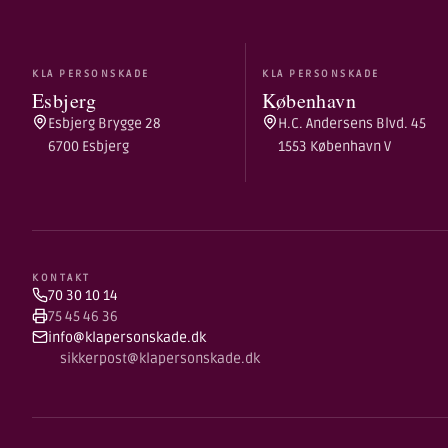
KLA PERSONSKADE
KLA PERSONSKADE
Esbjerg
København
Esbjerg Brygge 28
H.C. Andersens Blvd. 45
6700 Esbjerg
1553 København V
KONTAKT
70 30 10 14
75 45 46 36
info@klapersonskade.dk
sikkerpost@klapersonskade.dk