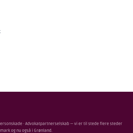
t
ersonskade · Advokatpartnerselskab — vi er til stede flere steder
nmark og nu også i Grønland.