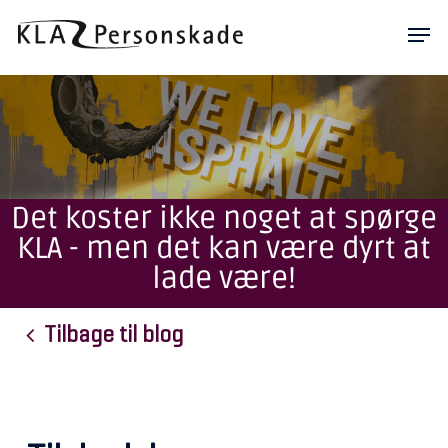
Skip
Men
to
main
content
Det koster ikke noget at spørge
KLA - men det kan være dyrt at
lade være!
Tilbage til blog